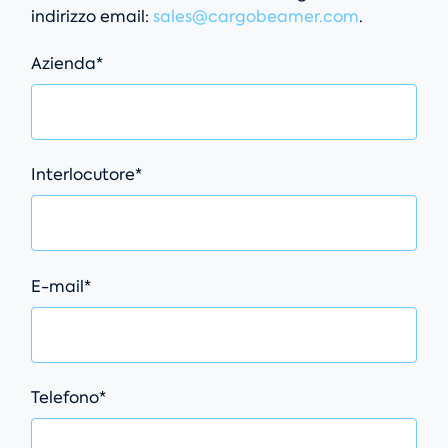
indirizzo email:
sales@cargobeamer.com
.
Campo obbligatorio
Azienda
*
Campo obbligatorio
Interlocutore
*
Campo obbligatorio
E-mail
*
Campo obbligatorio
Telefono
*