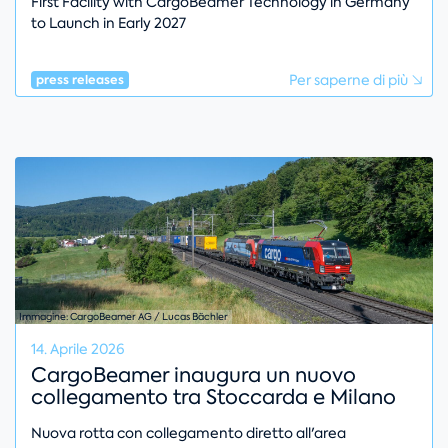
First Facility with CargoBeamer Technology in Germany
to Launch in Early 2027
Per saperne di più
press releases
Immagine: CargoBeamer AG / Lucas Bächler
14. Aprile 2026
CargoBeamer inaugura un nuovo
collegamento tra Stoccarda e Milano
Nuova rotta con collegamento diretto all'area